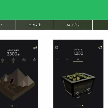
い
生活向上
AGA治療