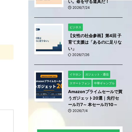
い。命を守る道具だ！
2026/7/24
ビジネス
【女性の社会参画】第4回 子
育て支援は「あるのに足りな
い」
2026/7/26
イヤホン
ガジェット・通信
スマートフォン
中華ギャンブル
Amazonプライムセールで買
うガジェット20選｜先行セ
ール7/7～ 本セール7/10～
2026/7/4