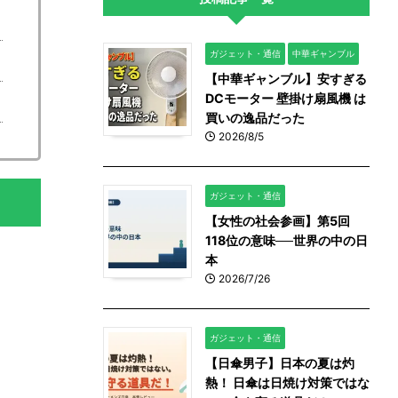
ガジェット・通信
中華ギャンブル
【中華ギャンブル】安すぎる
DCモーター 壁掛け扇風機 は
買いの逸品だった
2026/8/5
ガジェット・通信
【女性の社会参画】第5回
118位の意味──世界の中の日
本
2026/7/26
ガジェット・通信
【日傘男子】日本の夏は灼
熱！ 日傘は日焼け対策ではな