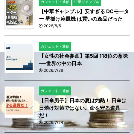
ガジェット・通信
中華ギャンブル
【中華ギャンブル】安すぎる DCモータ
ー 壁掛け扇風機 は買いの逸品だった
2026/8/5
ガジェット・通信
【女性の社会参画】第5回 118位の意味
──世界の中の日本
2026/7/26
ガジェット・通信
【日傘男子】日本の夏は灼熱！ 日傘は
日焼け対策ではない。命を守る道具
だ！
2026/7/24