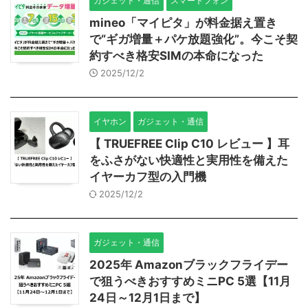
ガジェット・通信
スマートフォン
mineo「マイピタ」が料金据え置き
で“ギガ増量＋パケ放題強化”。今こそ契
約すべき格安SIMの本命になった
2025/12/2
イヤホン
ガジェット・通信
【 TRUEFREE Clip C10 レビュー 】耳
をふさがない快適性と実用性を備えた
イヤーカフ型の入門機
2025/12/2
ガジェット・通信
2025年 Amazonブラックフライデー
で狙うべきおすすめミニPC 5選【11月
24日～12月1日まで】