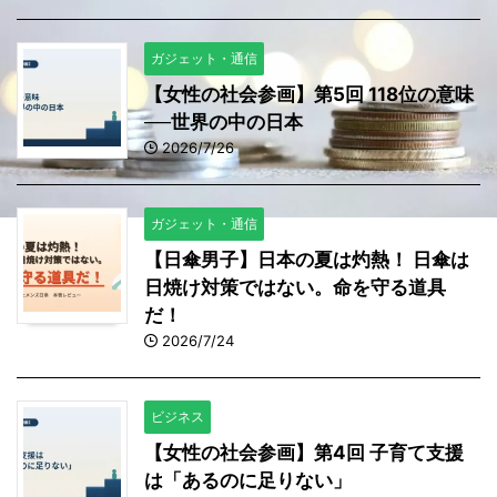
ガジェット・通信
【女性の社会参画】第5回 118位の意味
──世界の中の日本
2026/7/26
ガジェット・通信
【日傘男子】日本の夏は灼熱！ 日傘は
日焼け対策ではない。命を守る道具
だ！
2026/7/24
ビジネス
【女性の社会参画】第4回 子育て支援
は「あるのに足りない」