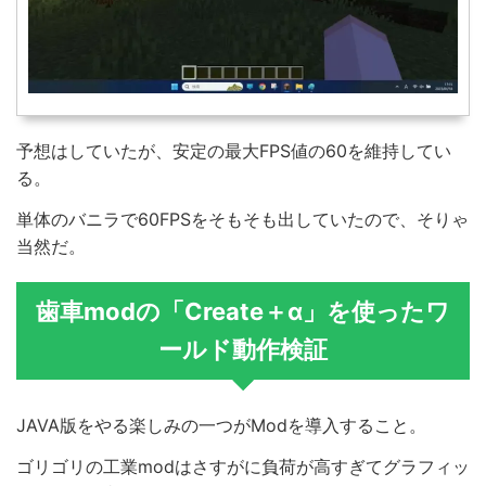
予想はしていたが、安定の最大FPS値の60を維持してい
る。
単体のバニラで60FPSをそもそも出していたので、そりゃ
当然だ。
歯車modの「Create＋α」を使ったワ
ールド動作検証
JAVA版をやる楽しみの一つがModを導入すること。
ゴリゴリの工業modはさすがに負荷が高すぎてグラフィッ