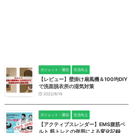
ガジェット・通信
生活向上
【レビュー】壁掛け扇風機＆100均DIY
で洗面脱衣所の湿気対策
2022/8/19
ガジェット・通信
生活向上
【アクティブスレンダー】EMS腹筋ベ
ルト 筋トレとの併用による変化記録