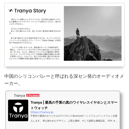
中国のシリコンバレーと呼ばれる深セン発のオーディオメ
ーカー。
Tranya
2 Pockets
Tranya | 最高の予算の真のワイヤレスイヤホンとスマー
トウォッチ
https://tranya.jp
予算内で最高のオリジナルのワイヤレス Bluetooth ヘッドフォン/ヘッドフォンを購
入します。 考え抜かれたデザイン、上質な素材、そして誠実な価格設定。 50% オ
フ + 送料無料! 今すぐご注文ください。