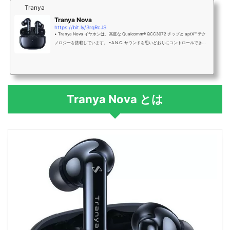
Tranya
Tranya Nova
https://bit.ly/3rqRcJS
• Tranya Nova イヤホンは、高度な Qualcomm® QCC3072 チップと aptX™ テク
ノロジーを搭載しています。 •A.N.C. サウンドを思いどおりにコントロールできま
す。 • Tranya Nova イヤフォンを使用すると、2 つのデバイス間で簡単に接続して
切り替えることができます。 • Bluetooth 5.3 は安定した接続を保証し、シームレ
スで超高速なワイヤレス体験を提供します。 • Tranya オーディオ アプリでイヤホ
ンの設定を制御し、オーディオ体験をカスタマイズします • ゲーム モードを有効に
すると、すぐに戦場の音に浸ることができます。 • ワイ...
Tranya Nova とは