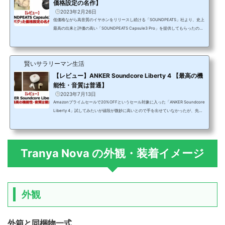
価格設定の名作】
2023年2月26日
低価格ながら高音質のイヤホンをリリースし続ける「SOUNDPEATS」社より、史上
最高の出来と評価の高い「SOUNDPEATS Capsule3 Pro」を提供してもらったの
で、使用感をレビューする。世の中に数ある安価・高品質を謳うイヤホンと何が違
うかをまとめる。結論は「各機能のレベルが高く、品質と価格設定がマッチしてい
ない驚異的な一品」となった。SOUNDPEATS Capsule3 Pro とは製品の主な特徴は
賢いサラリーマン生活
下記5点Hi-Res認定されたカナル型完全ワイヤレスイヤホン高音質コーデックのLD
AC対応ハイブリッド アクティブノイズキャンセリング（ANC）を搭載...
【レビュー】ANKER Soundcore Liberty 4 【最高の機
能性・音質は普通】
2023年7月13日
Amazonプライムセールで20%OFFというセール対象に入った「ANKER Soundcore
Liberty 4」試してみたいが値段が微妙に高いとので手を出せていなかったが、先行
セールで12,000円を切っていたので思い切って購入してみた。数々のYouTuber・ブ
ロガーが絶賛するイヤホンはどんなもんなのか。今更ながら利用してみた結果をレ
ビューする。結論としては、「機能性は本当に素晴らしい」・「音質は期待してい
た程ではなく普通」となった。Soundcore Liberty 4 がセールの対象に値引きをす
Tranya Nova の外観・装着イメージ
る必要なく売れ続けた「ANKER Soundcore Liberty 4」が、202...
外観
外箱と同梱物一式