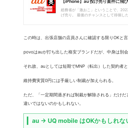
【iPhone】au 投げ売り案件
総務省が「激おこ」ということで、202
げ売り。 最後のチャンスとして徘徊した結
この時は、出張店舗の店員さんに確認する限りOKと
povoはauが打ち出した格安ブランドだが、中身は別
それ故、auとしては短期でMNP（転出）した契約者
維持費実質0円には手厳しい制裁が加えられる。
ただ、「一定期間過ぎれば制裁が解除される」だけだ
違いではないのかもしれない。
au → UQ mobile はOKかもしれな