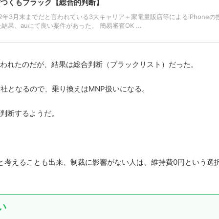
に飛びつくもブラック【総合的判断】
2年3月末までだと言われている3大キャリア＋家電量販店等によるiPhoneの
果、auにて良い案件があった。 簡易審査OK ...
言われたのだが、結果は総合判断（ブラックリスト）だった。
会社となるので、乗り換えはMNP扱いになる。
と判断するようだ。
と考えることも出来、制裁に影響がない人は、維持費0円という選
い