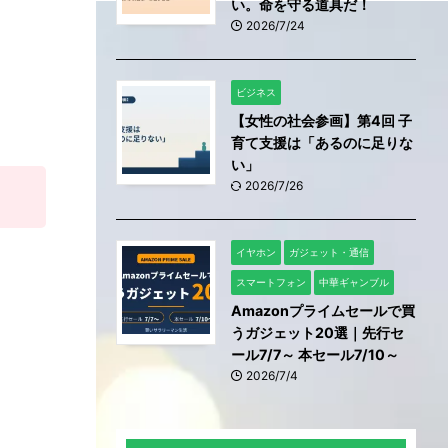
い。命を守る道具だ！
2026/7/24
ビジネス
【女性の社会参画】第4回 子
育て支援は「あるのに足りな
い」
2026/7/26
イヤホン
ガジェット・通信
スマートフォン
中華ギャンブル
Amazonプライムセールで買
うガジェット20選｜先行セ
ール7/7～ 本セール7/10～
2026/7/4