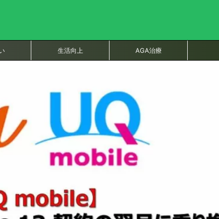
い
生活向上
AGA治療