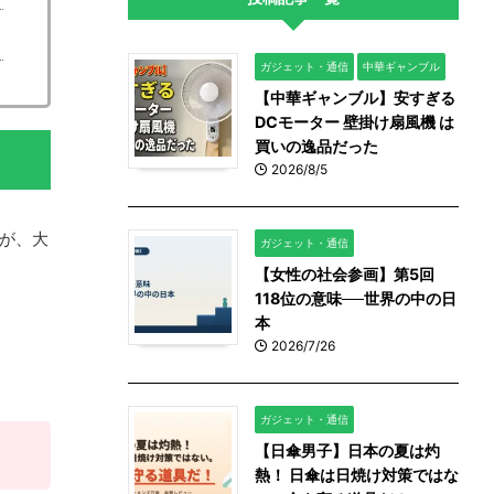
ガジェット・通信
中華ギャンブル
【中華ギャンブル】安すぎる
DCモーター 壁掛け扇風機 は
買いの逸品だった
2026/8/5
いが、大
ガジェット・通信
【女性の社会参画】第5回
118位の意味──世界の中の日
本
2026/7/26
ガジェット・通信
【日傘男子】日本の夏は灼
熱！ 日傘は日焼け対策ではな