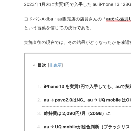
2023年1月末に実質1円で入手した au iPhone 13 1
ヨドバシAkiba・au販売店の店員さんの「
auから翌月
という言葉を信じての決行である。
実施直後の現在では、その結果がどうなったかを確認
目次
[
非表示
]
iPhone 13 を実質1円で入手しても、au
au → povo2.0はNG。au → UQ mobil
維持費は 2,090円/月（20GB）に
au → UQ mobileが総合判断（ブラック