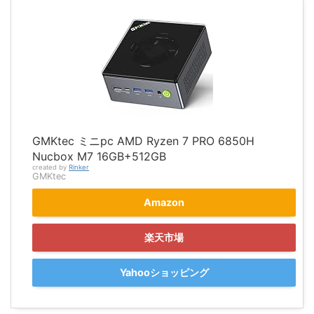
GMKtec ミニpc AMD Ryzen 7 PRO 6850H
Nucbox M7 16GB+512GB
created by
Rinker
GMKtec
Amazon
楽天市場
Yahooショッピング