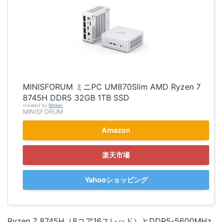
MINISFORUM ミニPC UM870Slim AMD Ryzen 7
8745H DDR5 32GB 1TB SSD
created by
Rinker
MINISFORUM
Amazon
楽天市場
Yahooショッピング
Ryzen 7 8745H（8コア16スレッド）とDDR5-5600MHz