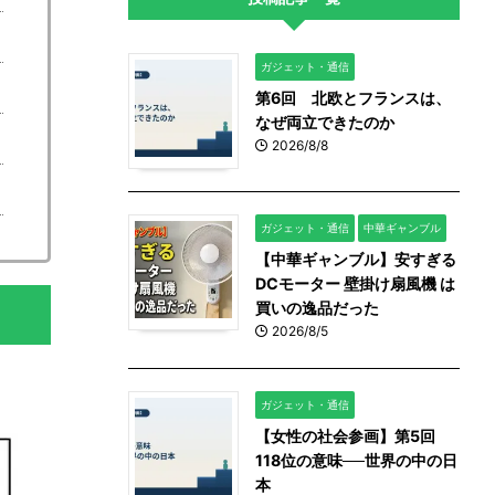
ガジェット・通信
第6回 北欧とフランスは、
なぜ両立できたのか
2026/8/8
ガジェット・通信
中華ギャンブル
【中華ギャンブル】安すぎる
DCモーター 壁掛け扇風機 は
買いの逸品だった
2026/8/5
ガジェット・通信
【女性の社会参画】第5回
118位の意味──世界の中の日
本