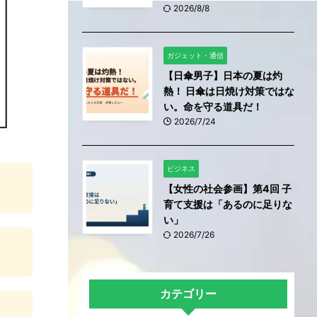
2026/8/8
ガジェット・通信
【日傘男子】日本の夏は灼
熱！ 日傘は日焼け対策ではな
い。命を守る道具だ！
2026/7/24
ビジネス
【女性の社会参画】第4回 子
育て支援は「あるのに足りな
い」
2026/7/26
カテゴリー