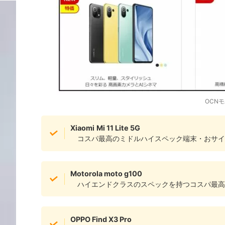
OCN
Xiaomi
Mi 11 Lite 5G
コスパ最高のミドルハイスペック端末・おサイ
Motorola moto g100
ハイエンドクラスのスペックを持つコスパ最高
OPPO Find X3 Pro