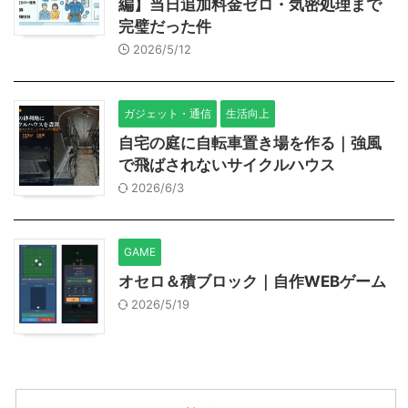
編】当日追加料金ゼロ・気密処理まで
完璧だった件
2026/5/12
ガジェット・通信
生活向上
自宅の庭に自転車置き場を作る｜強風
で飛ばされないサイクルハウス
2026/6/3
GAME
オセロ＆積ブロック｜自作WEBゲーム
2026/5/19