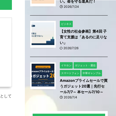
い。命を守る道具だ！
2026/7/24
ビジネス
【女性の社会参画】第4回 子
育て支援は「あるのに足りな
い」
2026/7/26
イヤホン
ガジェット・通信
スマートフォン
中華ギャンブル
Amazonプライムセールで買
うガジェット20選｜先行セ
ール7/7～ 本セール7/10～
）として
2026/7/4