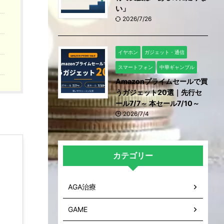
い」
2026/7/26
イヤホン
ガジェット・通信
スマートフォン
中華ギャンブル
Amazonプライムセールで買
うガジェット20選｜先行セ
ール7/7～ 本セール7/10～
2026/7/4
カテゴリー
AGA治療
GAME