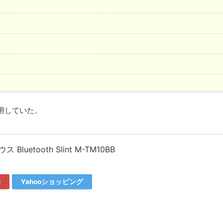
用していた。
uetooth Slint M-TM10BB
場
Yahooショッピング