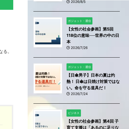
2026/8/5
ガジェット・通信
【女性の社会参画】第5回
118位の意味──世界の中の日
本
2026/7/26
なる。
ガジェット・通信
【日傘男子】日本の夏は灼
熱！ 日傘は日焼け対策ではな
い。命を守る道具だ！
2026/7/24
ビジネス
【女性の社会参画】第4回 子
育て支援は「あるのに足りな