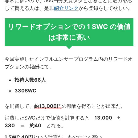
非常に多いので、500円分実質タダとなることに魅力を感
じて貰える人は、是非
紹介リンク
から登録をして欲しい。
リワードオプションでの 1 SWC の価値
は非常に高い
今回実施したインフルエンサープログラム内のリワードオ
プションの報酬にて、
招待人数66人
330SWC
を消費して、
約13,000円
の報酬を得ることが出来た。
消費したSWCだけで価値を計算すると
13,000 ÷
330 ＝ 約40
となる。
1 SWC 40円
という計算だ。ものすごく高い。