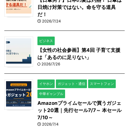
【日傘男子】日本の夏は灼熱！ 日傘は
日焼け対策ではない。命を守る道具
だ！
2026/7/24
ビジネス
【女性の社会参画】第4回 子育て支援
は「あるのに足りない」
2026/7/26
イヤホン
ガジェット・通信
スマートフォン
中華ギャンブル
Amazonプライムセールで買うガジェ
ット20選｜先行セール7/7～ 本セール
7/10～
2026/7/4